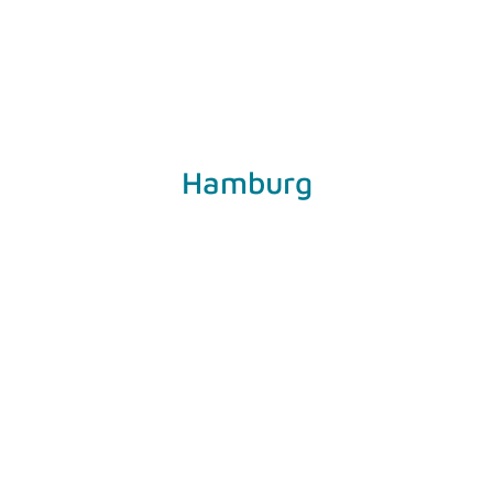
Hamburg
Stockmeyerstraße 41 | Halle 4b
20457 Hamburg
Tel.: 040 609465838
EMail
Telefon
Schleswig-Holstein
Carlshöhe 42
24340 Eckernförde